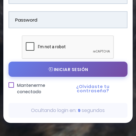
INICIAR SESIÓN
Mantenerme
¿Olvidaste tu
contraseña?
conectado
Ocultando login en:
segundos
7